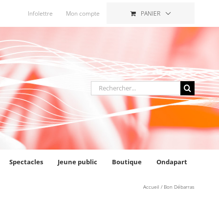
Infolettre
Mon compte
PANIER
Rechercher
:
Spectacles
Jeune public
Boutique
Ondapart
Accueil
Bon Débarras
AJOUTER AU PANIER
/
DÉTAILS