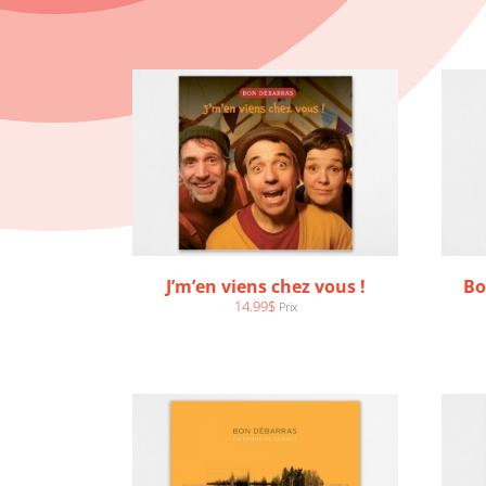
J’m’en viens chez vous !
Bo
AJOUTER AU PANIER
/
14.99
$
Prix
DÉTAILS