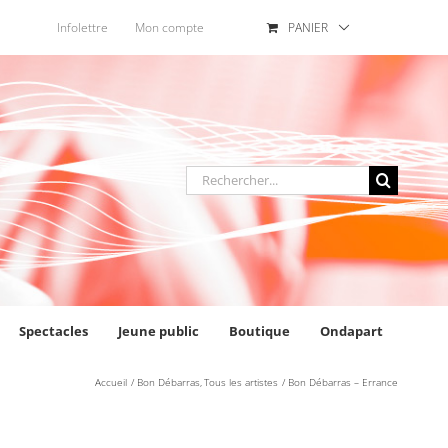
Infolettre
Mon compte
PANIER
Rechercher
:
Spectacles
Jeune public
Boutique
Ondapart
Accueil
Bon Débarras
Tous les artistes
Bon Débarras – Errance