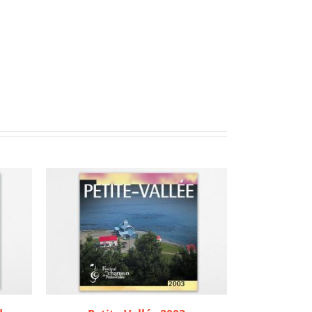
ILS
AJOUTER AU PANIER
/
DÉTAILS