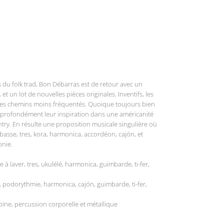
s du folk trad, Bon Débarras est de retour avec un
t un lot de nouvelles pièces originales. Inventifs, les
des chemins moins fréquentés. Quoique toujours bien
us profondément leur inspiration dans une américanité
ntry. En résulte une proposition musicale singulière où
basse, tres, kora, harmonica, accordéon, cajón, et
onie.
he à laver, tres, ukulélé, harmonica, guimbarde, ti-fer,
e, podorythmie, harmonica, cajón, guimbarde, ti-fer,
oïne, percussion corporelle et métallique