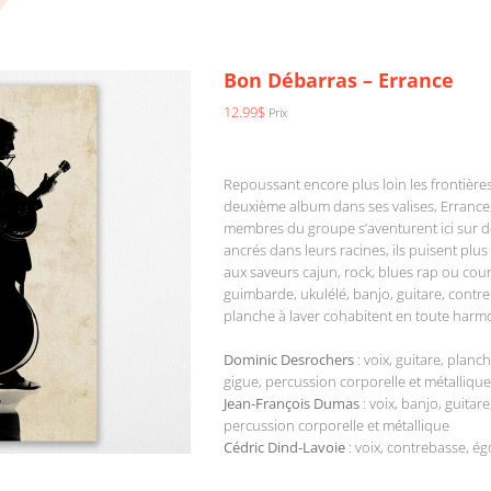
Bon Débarras – Errance
12.99
$
Prix
Repoussant encore plus loin les frontière
deuxième album dans ses valises, Errance, e
membres du groupe s’aventurent ici sur 
ancrés dans leurs racines, ils puisent pl
aux saveurs cajun, rock, blues rap ou cou
guimbarde, ukulélé, banjo, guitare, contre
planche à laver cohabitent en toute harm
Dominic Desrochers
: voix, guitare, planc
gigue, percussion corporelle et métallique
Jean-François Dumas
: voix, banjo, guitar
percussion corporelle et métallique
Cédric Dind-Lavoie
: voix, contrebasse, ég