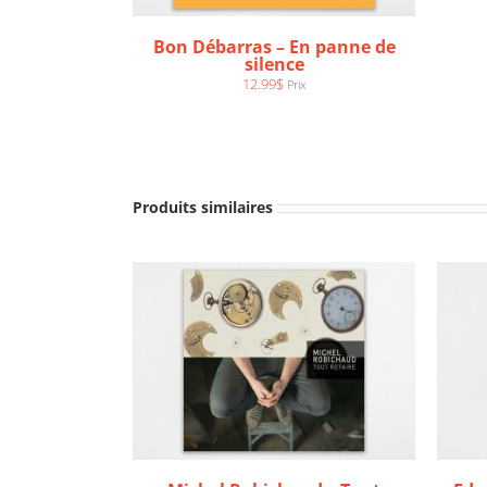
Bon Débarras – En panne de
silence
12.99
$
Prix
AJOUTER AU PANIER
/
DÉTAILS
AJ
Produits similaires