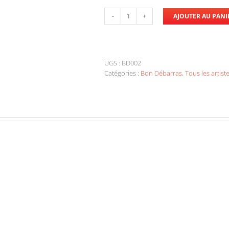
AJOUTER AU PANI
quantité
de
Bon
Débarras
-
UGS :
BD002
Errance
Catégories :
Bon Débarras
,
Tous les artist