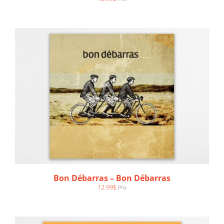
AJOUTER AU PANIER
/
DÉTAILS
Bon Débarras – Bon Débarras
12.99
$
Prix