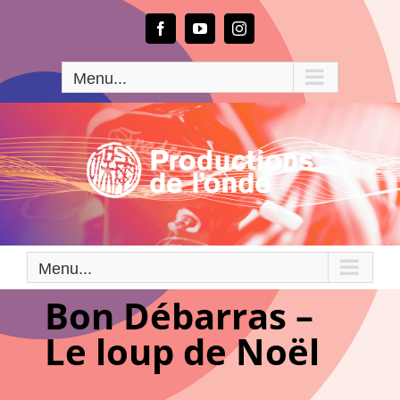
Passer
au
Facebook
YouTube
Instagram
contenu
Menu...
Menu...
Bon Débarras –
Le loup de Noël