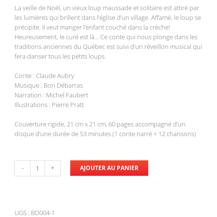
La veille de Noël, un vieux loup maussade et solitaire est attiré par
les lumières qui brillent dans l’église d’un village. Affamé, le loup se
précipite. Il veut manger l’enfant couché dans la crèche!
Heureusement, le curé est là… Ce conte qui nous plonge dans les
traditions anciennes du Québec est suivi d’un réveillon musical qui
fera danser tous les petits loups.
Conte : Claude Aubry
Musique : Bon Débarras
Narration : Michel Faubert
Illustrations : Pierre Pratt
Couverture rigide, 21 cm x 21 cm, 60 pages accompagné d’un
disque d’une durée de 53 minutes (1 conte narré + 12 chansons)
AJOUTER AU PANIER
quantité
de
Bon
Débarras
-
UGS :
BD004-1
AJOUTER AU PANIER
/
DÉTAILS