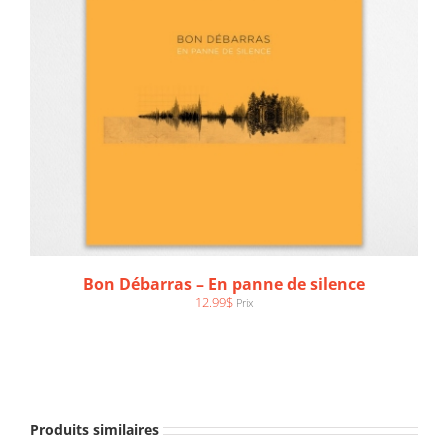
Bon Débarras – En panne de silence
12.99
$
Prix
AJOUTER AU PANIER
/
DÉTAILS
Produits similaires