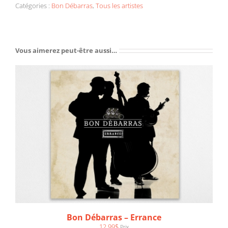
Le
Catégories :
Bon Débarras
,
Tous les artistes
loup
de
Noël
Vous aimerez peut-être aussi…
AJOUTER AU PANIER
/
DÉTAILS
Bon Débarras – Errance
12.99
$
Prix