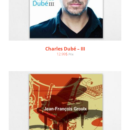
AJOUTER AU PANIER
/
DÉTAILS
Charles Dubé – III
12.99
$
Prix