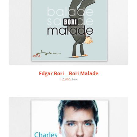
AJOUTER AU PANIER
/
DÉTAILS
Edgar Bori – Bori Malade
12.99
$
Prix