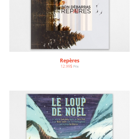
AJOUTER AU PANIER
/
DÉTAILS
Repères
12.99
$
Prix