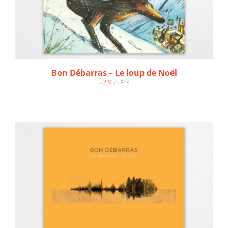
AJOUTER AU PANIER
/
DÉTAILS
Bon Débarras – Le loup de Noël
22.95
$
Prix