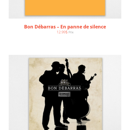
AJOUTER AU PANIER
/
DÉTAILS
Bon Débarras – En panne de silence
12.99
$
Prix