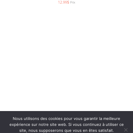
12.99
$
Prix
Nous utilisons des cookies pour vous garantir la meilleure
expérience sur notre site web. Si vous continuez à utiliser ce
Productions de l’onde –
info@productionsdelonde.com
site, nous supposerons que vous en êtes satisfait.