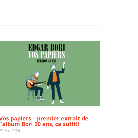
Vos papiers – premier extrait de l’album Bori
30 ans, ça suffit!
Vos papiers – premier extrait de
l’album Bori 30 ans, ça suffit!
29 mai 2026