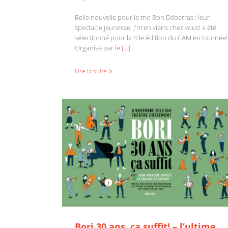
Belle nouvelle pour le trio Bon Débarras : leur
spectacle jeunesse J'm'en viens chez vous! a été
sélectionné pour la 43e édition du CAM en tournée!
Bori 30 ans, ça suffit! – l’ultime chance de voir
Organisé par le
[...]
Bori sur scène comme chanteur
Lire la suite
Bori 30 ans, ça suffit! – l’ultime