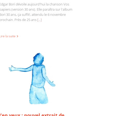
Edgar Bori dévoile aujourd'hui la chanson Vos
papiers (version 30 ans). Elle paraîtra sur l'album
Bori 30 ans, ça suffit!, attendu le 6 novembre
prochain. Près de 25 ans
[...]
J’en veux : nouvel extrait de l’album
Présences de Marion Cousineau
Lire la suite
J’en veux : nouvel extrait de