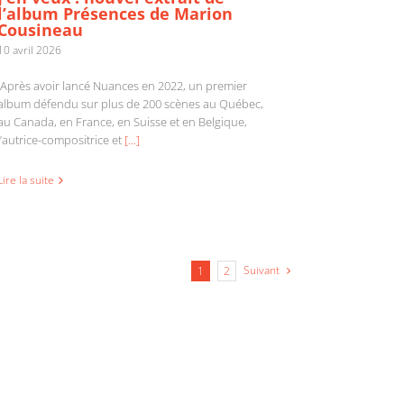
l’album Présences de Marion
Cousineau
10 avril 2026
Après avoir lancé Nuances en 2022, un premier
album défendu sur plus de 200 scènes au Québec,
au Canada, en France, en Suisse et en Belgique,
l’autrice-compositrice et
[...]
Lire la suite
Suivant
1
2