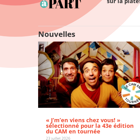
sur la plat
« J’m’en viens chez vous! » sélectionné pour la
43e édition du CAM en tournée
Nouvelles
« J’m’en viens chez vous! »
sélectionné pour la 43e édition
du CAM en tournée
23 juillet 2026