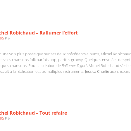
hel Robichaud – Rallumer l’effort
99
$
Prix
 une voix plus posée que sur ses deux précédents albums, Michel Robichaud
ers ses chansons folk parfois pop, parfois groovy. Quelques envolées de synth
lques chansons. Pour la création de
Rallumer l’effort
, Michel Robichaud s’est 
reault
à la réalisation et aux multiples instruments,
Jessica Charlie
aux chœurs
chel Robichaud – Tout refaire
99
$
Prix