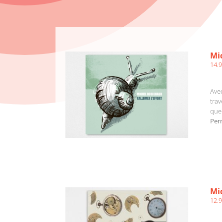
AJOUTER AU PANIER
/
DÉTAILS
Mic
14.
Avec
trav
que
Per
AJOUTER AU PANIER
/
DÉTAILS
Mi
12.