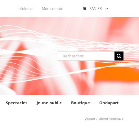
Infolettre
Mon compte
PANIER
Rechercher
:
Spectacles
Jeune public
Boutique
Ondapart
Accueil
Michel Robichaud