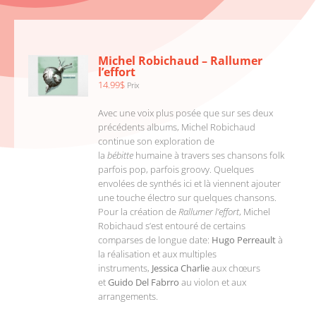
AJOUTER
AU
PANIER
/
Michel Robichaud – Rallumer
DÉTAILS
l’effort
14.99
$
Prix
Avec une voix plus posée que sur ses deux
précédents albums, Michel Robichaud
continue son exploration de
la
bébitte
humaine à travers ses chansons folk
parfois pop, parfois groovy. Quelques
envolées de synthés ici et là viennent ajouter
une touche électro sur quelques chansons.
Pour la création de
Rallumer l’effort
, Michel
Robichaud s’est entouré de certains
comparses de longue date:
Hugo Perreault
à
la réalisation et aux multiples
instruments,
Jessica Charlie
aux chœurs
et
Guido Del Fabrro
au violon et aux
arrangements.