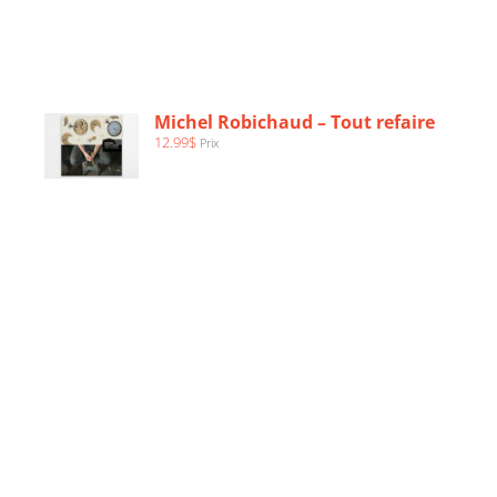
AJOUTER
AU
PANIER
/
Michel Robichaud – Tout refaire
DÉTAILS
12.99
$
Prix