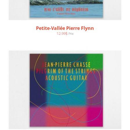
AJOUTER AU PANIER
/
DÉTAILS
Petite-Vallée Pierre Flynn
12.99
$
Prix
AJOUTER AU PANIER
/
DÉTAILS