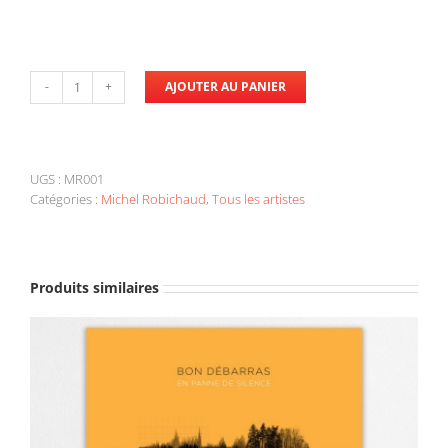
AJOUTER AU PANIER
quantité
de
Michel
Robichaud
-
UGS :
MR001
AJOUTER AU PANIER
/
DÉTAILS
Tout
Catégories :
Michel Robichaud
,
Tous les artistes
refaire
Produits similaires