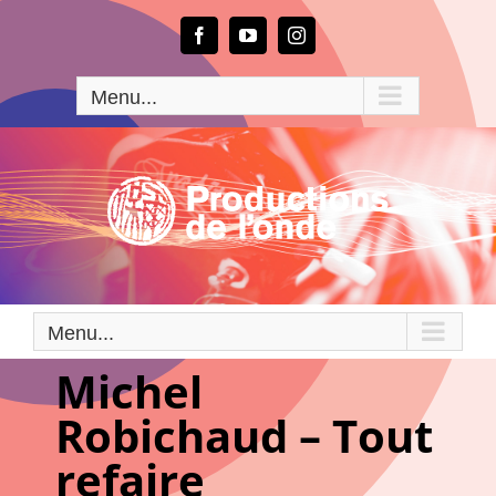
Passer
au
Facebook
YouTube
Instagram
contenu
Menu...
Menu...
Michel
Robichaud – Tout
refaire