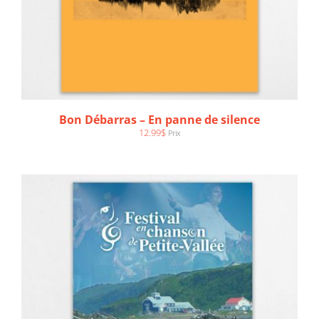
AJOUTER AU PANIER
/
DÉTAILS
Bon Débarras – En panne de silence
12.99
$
Prix