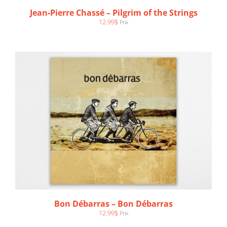
Jean-Pierre Chassé – Pilgrim of the Strings
12.99
$
Prix
Bon Débarras – Bon Débarras
12.99
$
Prix