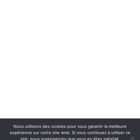
Nous utilisons des cookies pour vous garantir la meilleure
expérience sur notre site web. Si vous continuez à utiliser ce
Productions de l’onde –
info@productionsdelonde.com
site, nous supposerons que vous en êtes satisfait.