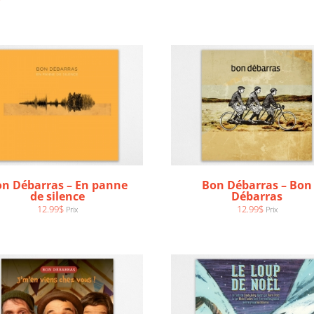
n Débarras – En panne
Bon Débarras – Bon
AJOUTER AU PANIER
/
AJOUTER AU PANIER
/
de silence
Débarras
DÉTAILS
DÉTAILS
12.99
$
12.99
$
Prix
Prix