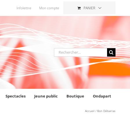
Infolettre
Mon compte
PANIER
Rechercher
:
Spectacles
Jeune public
Boutique
Ondapart
Accueil
Bon Débarras
AJOUTER AU PANIER
/
DÉTAILS