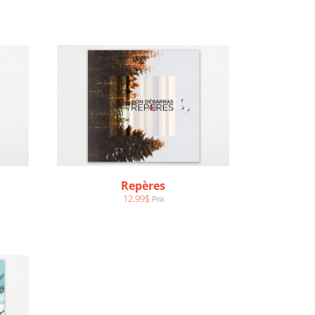
Repères
12.99
$
Prix