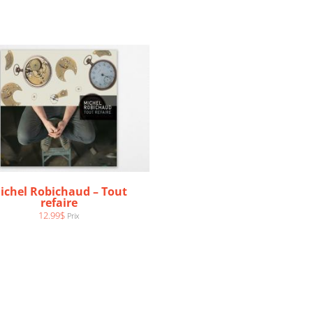
ichel Robichaud – Tout
refaire
12.99
$
Prix