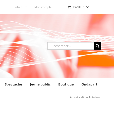
Infolettre
Mon compte
PANIER
Rechercher
:
Spectacles
Jeune public
Boutique
Ondapart
Accueil
Michel Robichaud