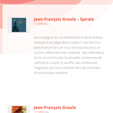
AJOUTER
AU
PANIER
/
Jean-François Groulx – Spirale
DÉTAILS
12.99
$
Prix
Accompagné du contrebassiste émérite Adrian
Vedady et du légendaire batteur Paul Brochu,
Jean-Françoi Groulx nous transporte dans un
univers débordant de créativité : des mélodies à
la fois accrocheuses et actuelles soutenues de
rythmes à couper le souffle, des ambiances
magiques qui nous mènent vers les sommets
d’une écoute complice.
AJOUTER
AU
PANIER
/
Jean-François Groulx
DÉTAILS
12.99
$
Prix