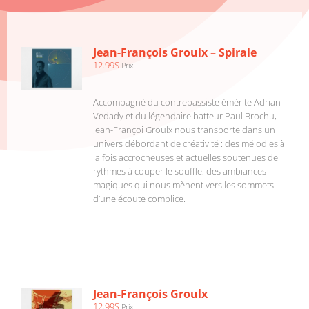
AJOUTER
AU
PANIER
/
Jean-François Groulx – Spirale
DÉTAILS
12.99
$
Prix
Accompagné du contrebassiste émérite Adrian
Vedady et du légendaire batteur Paul Brochu,
Jean-Françoi Groulx nous transporte dans un
univers débordant de créativité : des mélodies à
la fois accrocheuses et actuelles soutenues de
rythmes à couper le souffle, des ambiances
magiques qui nous mènent vers les sommets
d’une écoute complice.
AJOUTER
AU
PANIER
/
Jean-François Groulx
DÉTAILS
12.99
$
Prix