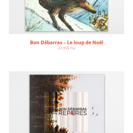
AJOUTER AU PANIER
/
DÉTAILS
Bon Débarras – Le loup de Noël
22.95
$
Prix