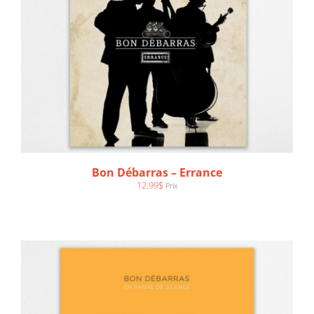
AJOUTER AU PANIER
/
DÉTAILS
Bon Débarras – Errance
12.99
$
Prix