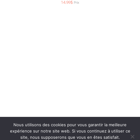
14.99
$
Prix
Nous utilisons des cookies pour vous garantir la meilleure
expérience sur notre site web. Si vous continuez à utiliser ce
Productions de l’onde –
info@productionsdelonde.com
site, nous supposerons que vous en êtes satisfait.