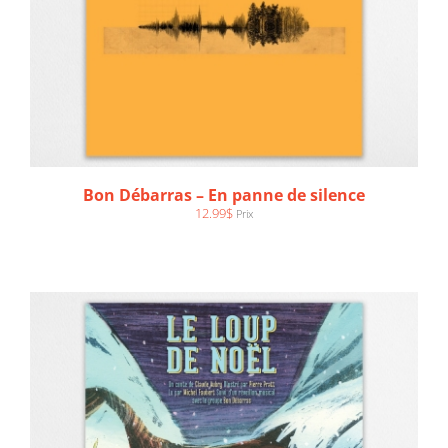
AJOUTER AU PANIER
/
DÉTAILS
Bon Débarras – En panne de silence
12.99
$
Prix