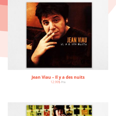
AJOUTER AU PANIER
/
DÉTAILS
Jean Viau – Il y a des nuits
12.99
$
Prix