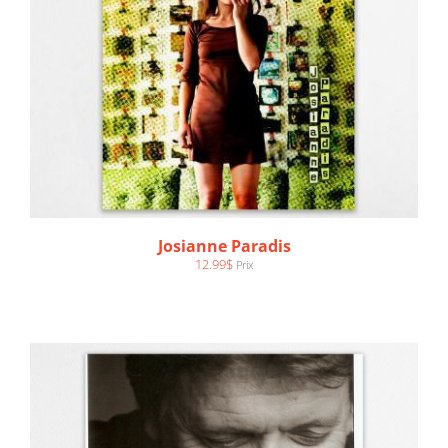
AJOUTER AU PANIER
/
DÉTAILS
Josianne Paradis
12.99
$
Prix