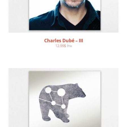
AJOUTER AU PANIER
/
DÉTAILS
Charles Dubé – III
12.99
$
Prix