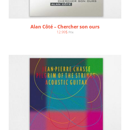
AJOUTER AU PANIER
/
DÉTAILS
Alan Côté – Chercher son ours
12.99
$
Prix