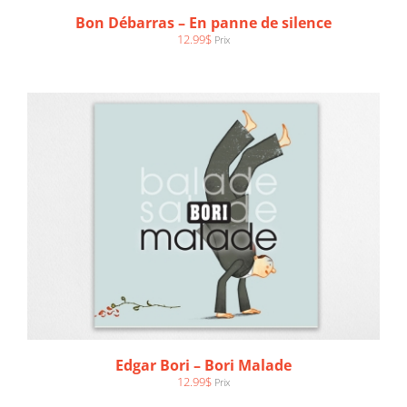
Bon Débarras – En panne de silence
12.99
$
Prix
Edgar Bori – Bori Malade
12.99
$
Prix