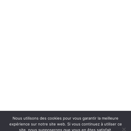
Nous utilisons des cookies pour vous garantir la meilleure
expérience sur notre site web. Si vous continuez à utiliser ce
Productions de l’onde –
info@productionsdelonde.com
site, nous supposerons que vous en êtes satisfait.