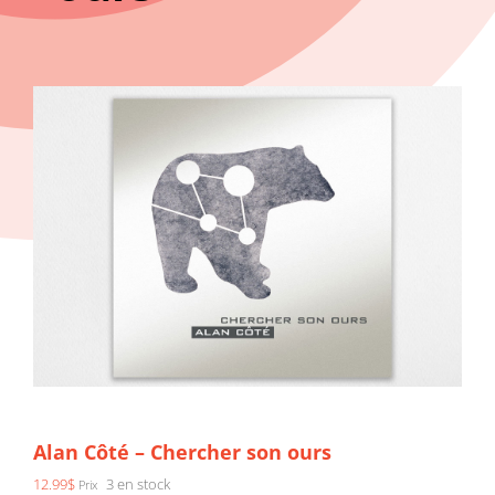
Alan Côté – Chercher son ours
12.99
$
3 en stock
Prix