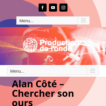
Passer
au
Facebook
YouTube
Instagram
contenu
Menu...
Menu...
Alan Côté –
Chercher son
ours