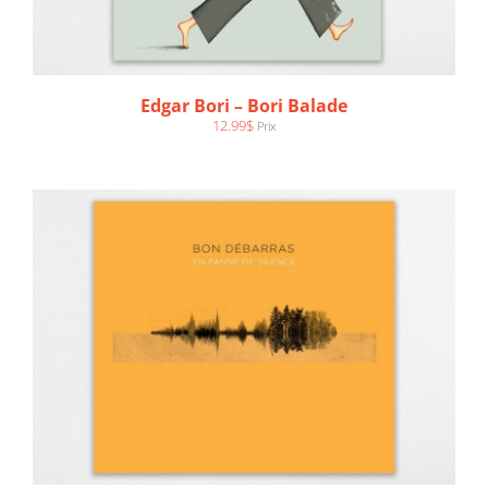
AJOUTER AU PANIER
/
DÉTAILS
Edgar Bori – Bori Balade
12.99
$
Prix
AJOUTER AU PANIER
/
DÉTAILS