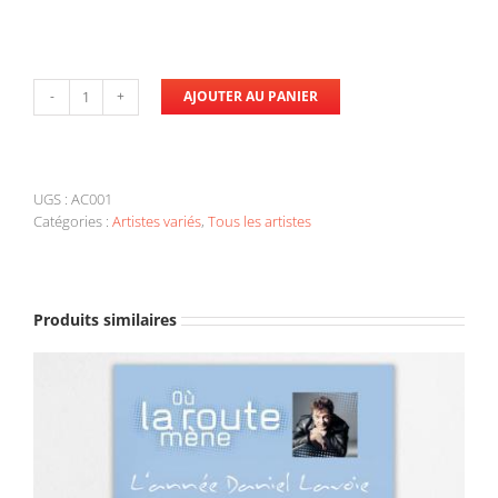
AJOUTER AU PANIER
quantité
de
Alan
Côté
-
UGS :
AC001
AJOUTER AU PANIER
/
DÉTAILS
Chercher
Catégories :
Artistes variés
,
Tous les artistes
son
ours
Produits similaires