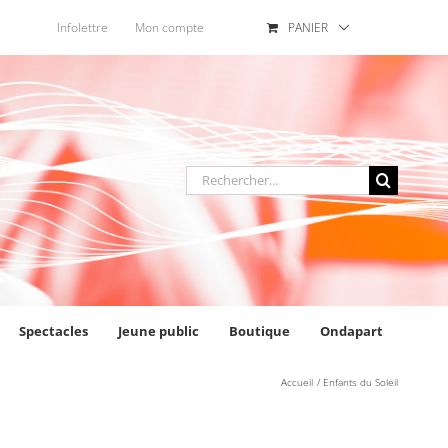
Infolettre
Mon compte
PANIER
Rechercher
:
Spectacles
Jeune public
Boutique
Ondapart
Accueil
Enfants du Soleil