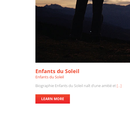
Enfants du Soleil
Enfants du Soleil
Biographie Enfants du Soleil naît d’une amitié et
[...]
LEARN MORE