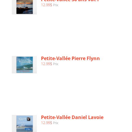
12.99
$
Prix
AJOUTER
AU
PANIER
/
Petite-Vallée Pierre Flynn
DÉTAILS
12.99
$
Prix
AJOUTER
AU
PANIER
/
Petite-Vallée Daniel Lavoie
DÉTAILS
12.99
$
Prix