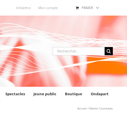
Infolettre
Mon compte
PANIER
Rechercher
:
Spectacles
Jeune public
Boutique
Ondapart
Accueil
Marion Cousineau