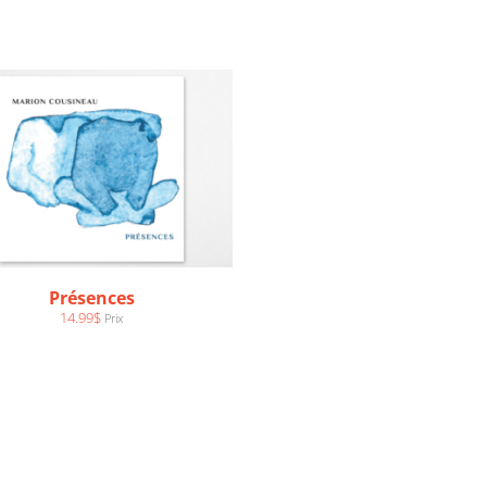
Présences
14.99
$
Prix