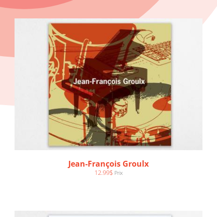
AJOUTER AU PANIER
/
DÉTAILS
Jean-François Groulx
12.99
$
Prix