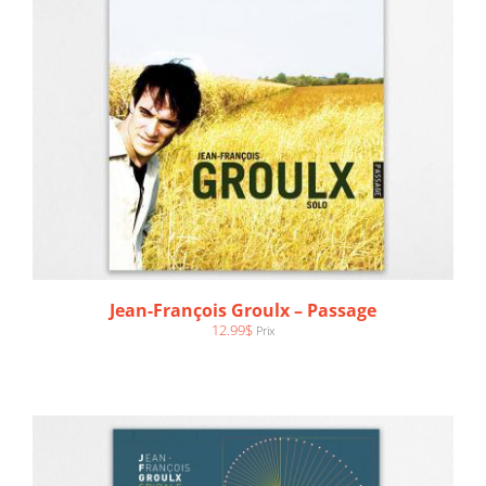
AJOUTER AU PANIER
/
DÉTAILS
Jean-François Groulx – Passage
12.99
$
Prix