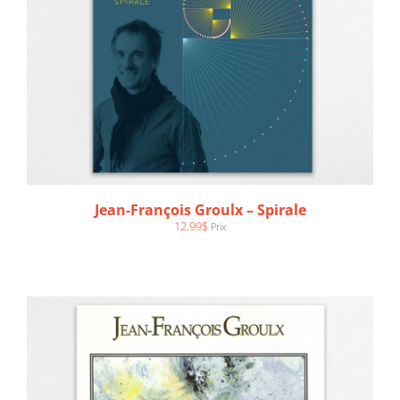
AJOUTER AU PANIER
/
DÉTAILS
Jean-François Groulx – Spirale
12.99
$
Prix