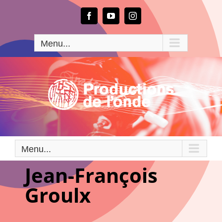
Passer
au
Facebook
YouTube
Instagram
contenu
Menu...
Menu...
Jean-François
Groulx