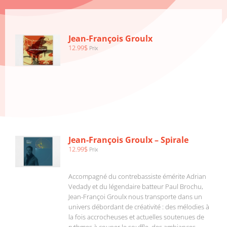
AJOUTER
AU
PANIER
/
Jean-François Groulx
DÉTAILS
12.99
$
Prix
AJOUTER
AU
PANIER
/
Jean-François Groulx – Spirale
DÉTAILS
12.99
$
Prix
Accompagné du contrebassiste émérite Adrian
Vedady et du légendaire batteur Paul Brochu,
Jean-Françoi Groulx nous transporte dans un
univers débordant de créativité : des mélodies à
la fois accrocheuses et actuelles soutenues de