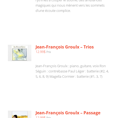
rythmes à couper le souffle, des ambiances
magiques qui nous mènent vers les sommets
d’une écoute complice.
AJOUTER
AU
PANIER
/
Jean-François Groulx – Trios
DÉTAILS
12.99
$
Prix
Jean-François Groulx : piano, guitare, voix Ron
Séguin : contrebasse Paul Léger : batterie (#2, 4,
5, 6, 8, 9) Magella Cormier : batterie (#1, 3, 7)
AJOUTER
AU
PANIER
/
Jean-François Groulx – Passage
DÉTAILS
12.99
$
Prix