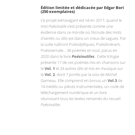
Édition limitée et dédicacée par Edgar Bori
(250 exemplaires)
Ce projet extravagant est né en 2017, quand le
mot
Poésinutile
s’est présenté comme une
évidence dans ce monde où l’écoute des mots
chantés ou dits est dans un creux de vagues. Par
la suite naîtront Poésidylliques, Poésitinérant,
Poésivernale… 36 poèmes en tout, parus en
2020 dans le livre
Poésinutiles
.
Cette trilogie
présente 17 de ces poèmes mis en chansons sur
le
Vol. 1
et 24 autres dits et mis en musique sur
le
Vol. 2
, dont 7 portés par la voix de Michel
Garneau. Elle comprend en bonus un
Vol.3
de
14 inédits ou pièces instrumentales, un code de
téléchargement numérique et un livre
réunissant tous les textes remaniés du recueil
Poésinutiles.