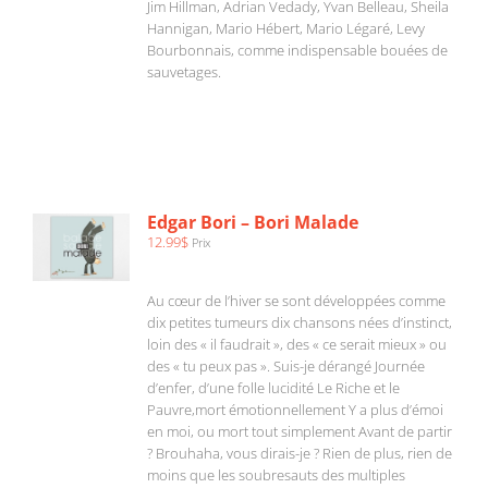
Jim Hillman, Adrian Vedady, Yvan Belleau, Sheila
Hannigan, Mario Hébert, Mario Légaré, Levy
Bourbonnais, comme indispensable bouées de
sauvetages.
AJOUTER
AU
PANIER
/
Edgar Bori – Bori Malade
DÉTAILS
12.99
$
Prix
Au cœur de l’hiver se sont développées comme
dix petites tumeurs dix chansons nées d’instinct,
loin des « il faudrait », des « ce serait mieux » ou
des « tu peux pas ». Suis-je dérangé Journée
d’enfer, d’une folle lucidité Le Riche et le
Pauvre,mort émotionnellement Y a plus d’émoi
en moi, ou mort tout simplement Avant de partir
? Brouhaha, vous dirais-je ? Rien de plus, rien de
moins que les soubresauts des multiples