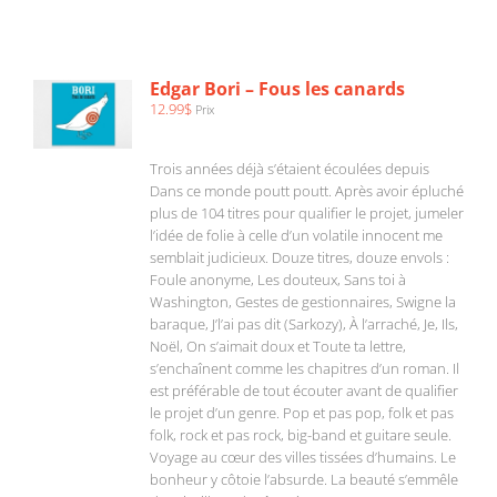
AJOUTER
AU
PANIER
/
Edgar Bori – Fous les canards
DÉTAILS
12.99
$
Prix
Trois années déjà s’étaient écoulées depuis
Dans ce monde poutt poutt. Après avoir épluché
plus de 104 titres pour qualifier le projet, jumeler
l’idée de folie à celle d’un volatile innocent me
semblait judicieux. Douze titres, douze envols :
Foule anonyme, Les douteux, Sans toi à
Washington, Gestes de gestionnaires, Swigne la
baraque, J’l’ai pas dit (Sarkozy), À l’arraché, Je, Ils,
Noël, On s’aimait doux et Toute ta lettre,
s’enchaînent comme les chapitres d’un roman. Il
est préférable de tout écouter avant de qualifier
le projet d’un genre. Pop et pas pop, folk et pas
folk, rock et pas rock, big-band et guitare seule.
Voyage au cœur des villes tissées d’humains. Le
bonheur y côtoie l’absurde. La beauté s’emmêle