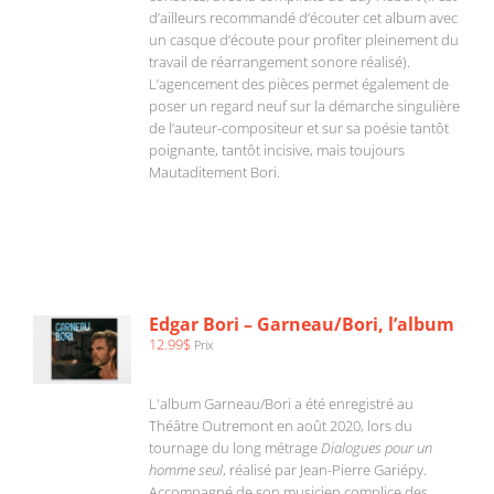
d’ailleurs recommandé d’écouter cet album avec
un casque d’écoute pour profiter pleinement du
travail de réarrangement sonore réalisé).
L’agencement des pièces permet également de
poser un regard neuf sur la démarche singulière
de l’auteur-compositeur et sur sa poésie tantôt
poignante, tantôt incisive, mais toujours
Mautaditement Bori.
AJOUTER
AU
PANIER
/
Edgar Bori – Garneau/Bori, l’album
DÉTAILS
12.99
$
Prix
L'album Garneau/Bori a été enregistré au
Théâtre Outremont en août 2020, lors du
tournage du long métrage
Dialogues pour un
homme seul
, réalisé par Jean-Pierre Gariépy.
Accompagné de son musicien complice des