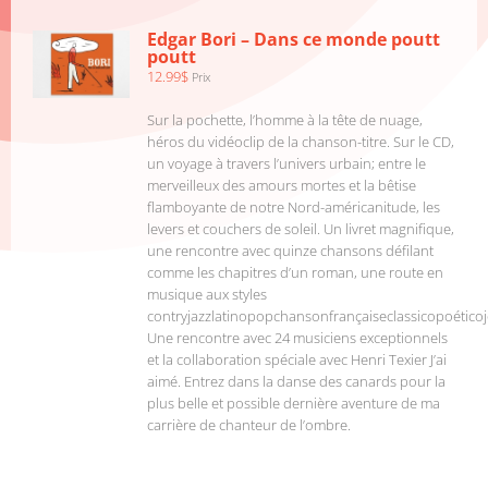
/
Edgar Bori – Dans ce monde poutt
DÉTAILS
poutt
12.99
$
Prix
Sur la pochette, l’homme à la tête de nuage,
héros du vidéoclip de la chanson-titre. Sur le CD,
un voyage à travers l’univers urbain; entre le
merveilleux des amours mortes et la bêtise
flamboyante de notre Nord-américanitude, les
levers et couchers de soleil. Un livret magnifique,
une rencontre avec quinze chansons défilant
comme les chapitres d’un roman, une route en
musique aux styles
contryjazzlatinopopchansonfrançaiseclassicopoéticoj
Une rencontre avec 24 musiciens exceptionnels
et la collaboration spéciale avec Henri Texier J’ai
aimé. Entrez dans la danse des canards pour la
plus belle et possible dernière aventure de ma
carrière de chanteur de l’ombre.