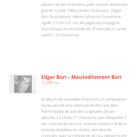
saisons et des chansons, petit ourson deviendra
grand ! Conte : Félix Leclerc Chansons : Edgar
Bori Illustrations : Marie Lafrance Couverture
rigide, 21 cm x 21 cm, 44 pages accompagné
d’un disque d’une durée de 37 minutes (1 conte
narré + 10 chansons)
AJOUTER
AU
PANIER
/
Edgar Bori – Mautaditement Bori
DÉTAILS
12.99
$
Prix
Ni album de nouvelles chansons, ni compilation,
ce recueil est une relecture de Bori par Bori.
Parmi toutes les bandes originales de ses
albums, il a choisi 17 chansons avec lesquelles il
est « encore en accord, voire en amour » et les a
ensuite revisitées en studio, derrière les
consoles, avec la complicité de Guy Hébert (il est