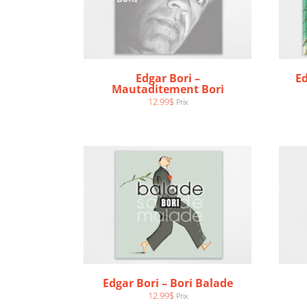
Edgar Bori –
Ed
AJOUTER AU PANIER
/
Mautaditement Bori
DÉTAILS
12.99
$
Prix
Edgar Bori – Bori Balade
12.99
$
Prix