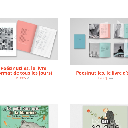
DÉTAILS
Poésinutiles, le livre
ormat de tous les jours)
Poésinutiles, le livre d’
AJOUTER AU PANIER
/
AJOUTER AU PANIER
/
15.00
$
85.00
$
Prix
Prix
DÉTAILS
DÉTAILS