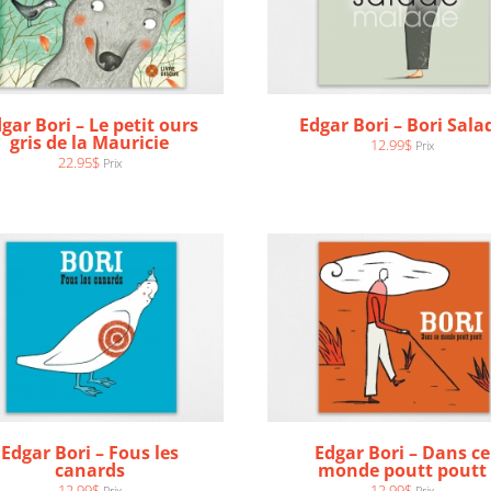
gar Bori – Le petit ours
Edgar Bori – Bori Sala
AJOUTER AU PANIER
/
AJOUTER AU PANIER
/
gris de la Mauricie
12.99
$
Prix
DÉTAILS
DÉTAILS
22.95
$
Prix
Edgar Bori – Fous les
Edgar Bori – Dans ce
canards
monde poutt poutt
12.99
$
12.99
$
Prix
Prix