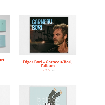
art
Edgar Bori – Garneau/Bori,
AJOUTER AU PANIER
/
l’album
DÉTAILS
12.99
$
Prix