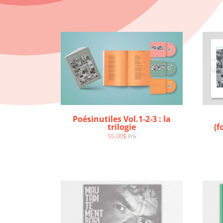
DÉTAILS
Poésinutiles Vol.1-2-3 : la
trilogie
(f
AJOUTER AU PANIER
/
55.00
$
Prix
DÉTAILS