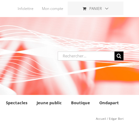
Infolettre
Mon compte
PANIER
Rechercher
:
Spectacles
Jeune public
Boutique
Ondapart
Accueil
Edgar Bori
AJOUTER AU PANIER
/
DÉTAILS