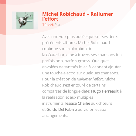
PANIER
/
Michel Robichaud – Rallumer
DÉTAILS
l’effort
14.99
$
Prix
Avec une voix plus posée que sur ses deux
précédents albums, Michel Robichaud
continue son exploration de
la
bébitte
humaine à travers ses chansons folk
parfois pop, parfois groovy. Quelques
envolées de synthés ici et là viennent ajouter
une touche électro sur quelques chansons.
Pour la création de
Rallumer l’effort
, Michel
Robichaud s’est entouré de certains
comparses de longue date:
Hugo Perreault
à
la réalisation et aux multiples
instruments,
Jessica Charlie
aux chœurs
et
Guido Del Fabrro
au violon et aux
arrangements.
AJOUTER