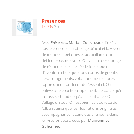
AU
PANIER
/
Présences
DÉTAILS
14.99
$
Prix
Avec
Présences
,
Marion Cousineau
offre à la
fois le confort d’un attelage délicat et la vision
de mondes poétiques et accueillants qui
défilent sous nos yeux. On y parle de courage,
de résilience, de liberté, de folie douce,
d’aventure et de quelques coups de gueule.
Les arrangements, volontairement épurés,
rapprochent l’auditeur de l’essentiel. On
enlève une couche supplémentaire parce qu’il
fait assez chaud et qu’on a confiance. On
s’allège un peu. On est bien. La pochette de
l’album, ainsi que les illustrations originales
accompagnant chacune des chansons dans
le livret, ont été créées par
Maïwenn Le
Guhennec
.