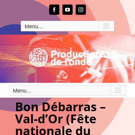
Passer
au
Facebook
YouTube
Instagram
contenu
Menu...
Menu...
Bon Débarras –
Val-d’Or (Fête
nationale du