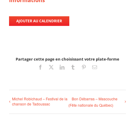
AJOUTER AU CALENDRIER
Partager cette page en choisissant votre plate-forme
Facebook
X
LinkedIn
Tumblr
Pinterest
Email
Michel Robichaud – Festival de la
Bon Débarras – Mascouche
chanson de Tadoussac
(Fête nationale du Québec)