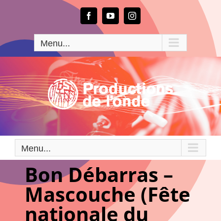
Passer
au
Facebook
YouTube
Instagram
contenu
Menu...
Menu...
Bon Débarras –
Mascouche (Fête
nationale du