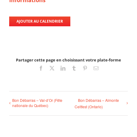
AJOUTER AU CALENDRIER
Partager cette page en choisissant votre plate-forme
Facebook
X
LinkedIn
Tumblr
Pinterest
Email
Bon Débarras – Val-d’Or (Fête
Bon Débarras – Almonte
nationale du Québec)
Celtfest (Ontario)