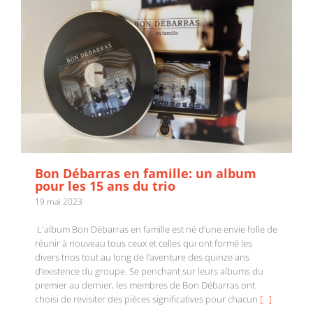
Bon Débarras en famille: un album
pour les 15 ans du trio
19 mai 2023
L'album Bon Débarras en famille est né d’une envie folle de
réunir à nouveau tous ceux et celles qui ont formé les
divers trios tout au long de l’aventure des quinze ans
d’existence du groupe. Se penchant sur leurs albums du
Bon Débarras à RIDEAU pour présenter un tout
premier au dernier, les membres de Bon Débarras ont
nouveau spectacle jeune public
choisi de revisiter des pièces significatives pour chacun
[...]