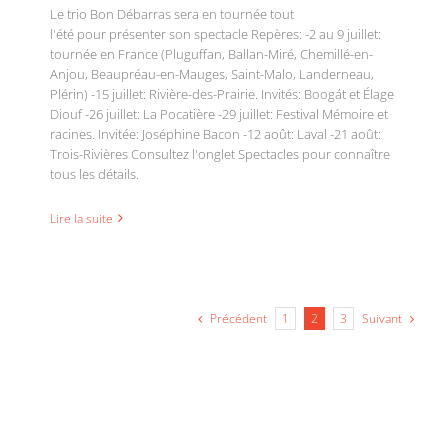
Le trio Bon Débarras sera en tournée tout
l'été pour présenter son spectacle Repères: -2 au 9 juillet:
tournée en France (Pluguffan, Ballan-Miré, Chemillé-en-
Anjou, Beaupréau-en-Mauges, Saint-Malo, Landerneau,
Plérin) -15 juillet: Rivière-des-Prairie. Invités: Boogát et Élage
Diouf -26 juillet: La Pocatière -29 juillet: Festival Mémoire et
racines. Invitée: Joséphine Bacon -12 août: Laval -21 août:
Trois-Rivières Consultez l'onglet Spectacles pour connaître
tous les détails.
Lire la suite
Précédent
Suivant
1
2
3