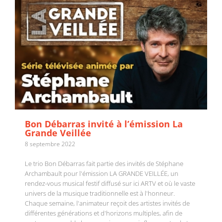
Bon Débarras invité à l’émission La
Grande Veillée
8 septembre 2022
Le trio Bon Débarras fait partie des invités de Stéphane
Archambault pour l'émission LA GRANDE VEILLÉE, un
rendez-vous musical festif diffusé sur ici ARTV et où le vaste
univers de la musique traditionnelle est à l'honneur.
Chaque semaine, l'animateur reçoit des artistes invités de
différentes générations et d'horizons multiples, afin de