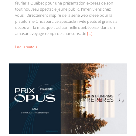
février à Québec pour une présentation express de son
tout nouveau spectacle jeune public, J'm'en viens chez
vous!. Directement inspiré de la série web créée pour la
plateforme Ondapart, ce spectacle invite petits et grands à
Bon Débarras finaliste pour le Prix Opus Concert
découvrir la musique traditionnelle québécoise, dans un
de l’année – musique traditionnelle québécoise
amusant voyage rempli de chansons, de
[...]
Lire la suite