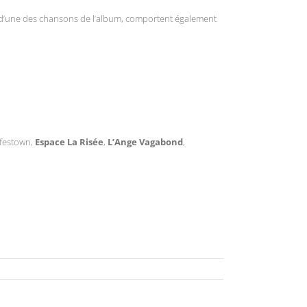
r d’une des chansons de l’album, comportent également
lfestown,
Espace La Risée
,
L’Ange Vagabond
,