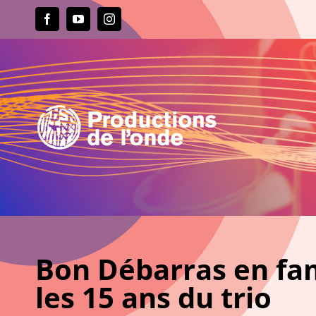
Passer
au
Facebook
YouTube
Instagram
contenu
Bon Débarras en fam
les 15 ans du trio