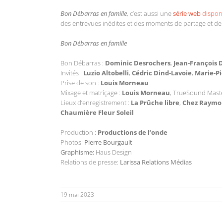
Bon Débarras en famille
, c’est aussi une
série web
dispon
des entrevues inédites et des moments de partage et de f
Bon Débarras en famille
Bon Débarras :
Dominic Desrochers
,
Jean-François
Invités :
Luzio Altobelli
,
Cédric Dind-Lavoie
,
Marie-Pi
Prise de son :
Louis Morneau
Mixage et matriçage :
Louis Morneau
, TrueSound Mast
Lieux d’enregistrement :
La Prûche libre
,
Chez Raymon
Chaumière Fleur Soleil
Production :
Productions de l’onde
Photos:
Pierre Bourgault
Graphisme:
Haus Design
Relations de presse:
Larissa Relations Médias
19 mai 2023