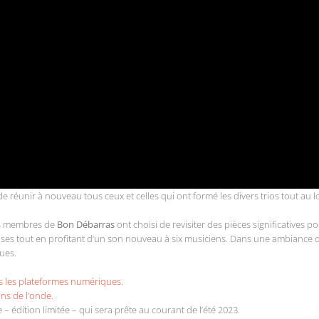
de réunir à nouveau tous ceux et celles qui ont formé les divers trios tout au
es membres de
Bon Débarras
ont choisi de revisiter des pièces significatives
reuses tout en profitant d’un son nouveau à six musiciens. Dans une ambiance 
ues.
es les plateformes numériques
.
ns de l’onde
.
édition limitée – qui sera prête au courant de l’été 2023.