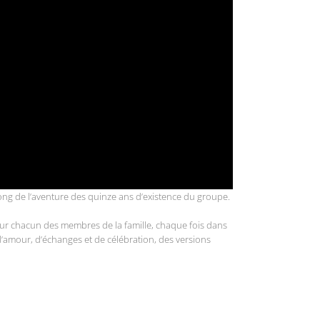
 long de l’aventure des quinze ans d’existence du groupe.
 pour chacun des membres de la famille, chaque fois dans
d’amour, d’échanges et de célébration, des versions