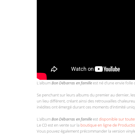
L’album
Bon Débarras en famille
est né d’une envie folle 
Se penchant sur leurs albums du premier au dernier, l
un lieu différent, créant ainsi des retrouvailles chaleu
inédites ont émergé durant ces moments d’intimité uniq
L’album
Bon Débarras en famille
est
disponible sur tout
Le CD est en vente sur la
boutique en ligne de Productio
Vous pouvez également précommander la version vinyle – 