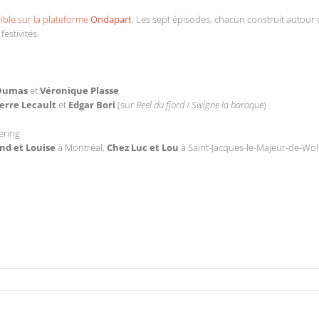
ible sur la plateforme
Ondapart
. Les sept épisodes, chacun construit autou
estivités.
 Dumas
et
Véronique Plasse
erre Lecault
et
Edgar Bori
(sur
Reel du fjord
/
Swigne la baraque
)
ering
d et Louise
à Montréal,
Chez Luc et Lou
à Saint-Jacques-le-Majeur-de-Wo