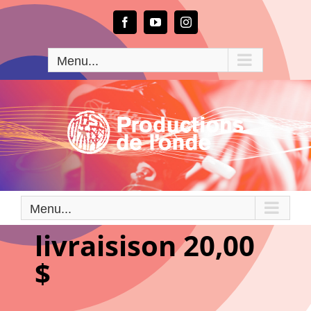
Passer
au
Facebook
YouTube
Instagram
contenu
Menu...
Menu...
livraisison 20,00
$