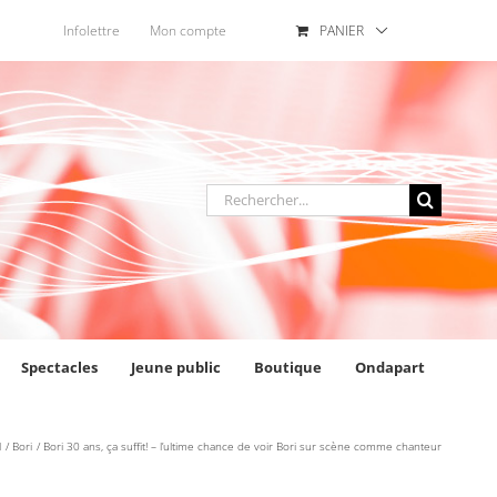
Infolettre
Mon compte
PANIER
Rechercher
:
Spectacles
Jeune public
Boutique
Ondapart
l
Bori
Bori 30 ans, ça suffit! – l’ultime chance de voir Bori sur scène comme chanteur