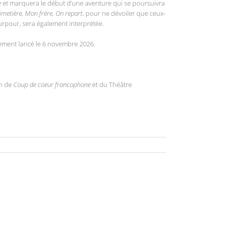
e
et marquera le début d’une aventure qui se poursuivra
 cimetière, Mon frère, On repart
, pour ne dévoiler que ceux-
ourpour, sera également interprétée.
lement lancé le 6 novembre 2026.
on de
Coup de coeur francophone
et du Théâtre