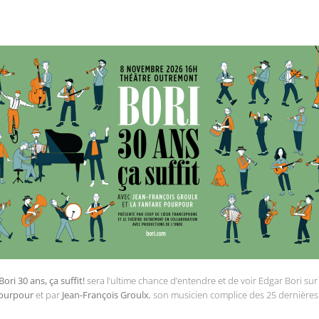
Bori 30 ans, ça suffit!
sera l’ultime chance d’entendre et de voir Edgar Bori sur
Pourpour
et par
Jean-François Groulx
, son musicien complice des 25 dernière