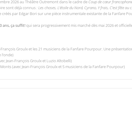
vembre 2026 au Théâtre Outremont dans le cadre de
Coup de cœur francophon
rtoire sont déjà connus
: Les choses, L’étoile du Nord, Cyrano, Y frais, C’est fête au
ie créés par Edgar Bori sur une pièce instrumentale existante de la Fanfare P
0 ans, ça suffit!
qui sera progressivement mis marché dès mai 2026 et officiel
-François Groulx et les 21 musiciens de la Fanfare Pourpour. Une présentati
 l’onde)
vec Jean-François Groulx et Luzio Altobelli)
-Monts (avec Jean-François Groulx et 5 musiciens de la Fanfare Pourpour)