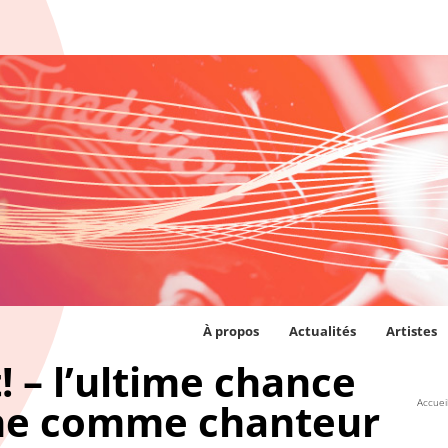
À propos
Actualités
Artistes
t! – l’ultime chance
cène comme chanteur
Accuei