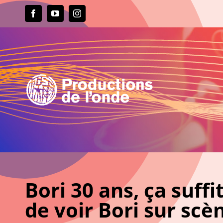
Passer
au
Facebook
YouTube
Instagram
contenu
Bori 30 ans, ça suffi
de voir Bori sur s