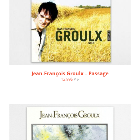
AJOUTER AU PANIER
/
DÉTAILS
Jean-François Groulx – Passage
12.99
$
Prix