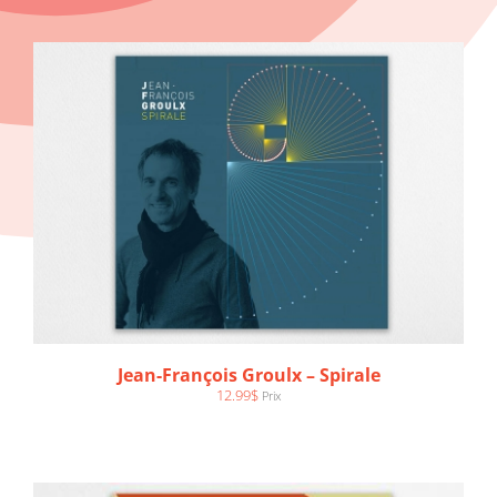
AJOUTER AU PANIER
/
DÉTAILS
Jean-François Groulx – Spirale
12.99
$
Prix