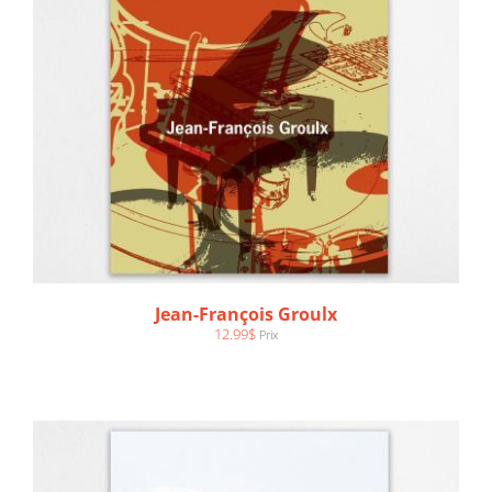
AJOUTER AU PANIER
/
DÉTAILS
Jean-François Groulx
12.99
$
Prix