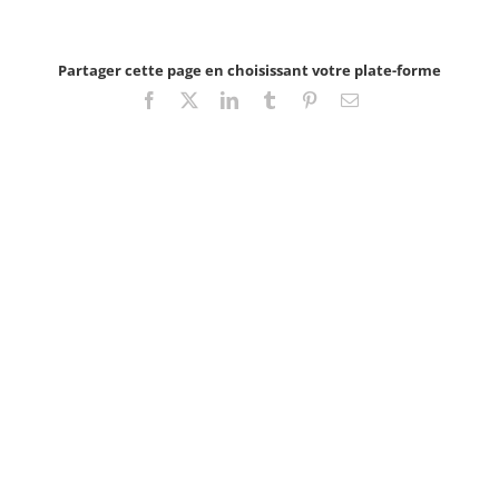
Partager cette page en choisissant votre plate-forme
Facebook
X
LinkedIn
Tumblr
Pinterest
Email