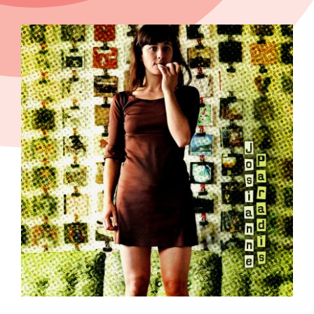
View
Larger
Image