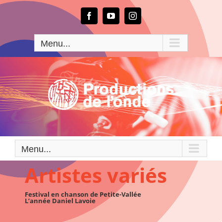
Passer
au
Facebook
YouTube
Instagram
contenu
Menu...
Menu...
Artistes variés
Festival en chanson de Petite-Vallée
L’année Daniel Lavoie