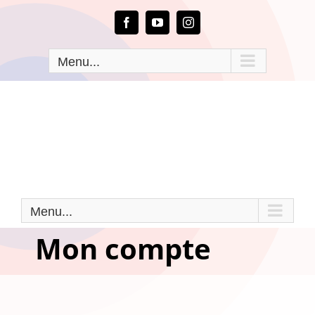
Passer
au
Facebook
YouTube
Instagram
contenu
Menu...
Menu...
Mon compte