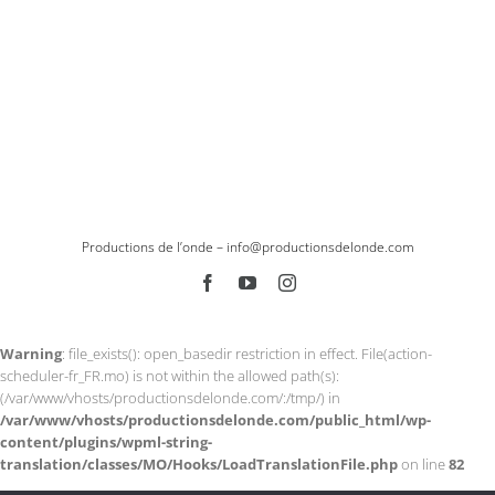
Productions de l’onde –
info@productionsdelonde.com
Facebook
YouTube
Instagram
Warning
: file_exists(): open_basedir restriction in effect. File(action-
scheduler-fr_FR.mo) is not within the allowed path(s):
(/var/www/vhosts/productionsdelonde.com/:/tmp/) in
/var/www/vhosts/productionsdelonde.com/public_html/wp-
content/plugins/wpml-string-
translation/classes/MO/Hooks/LoadTranslationFile.php
on line
82