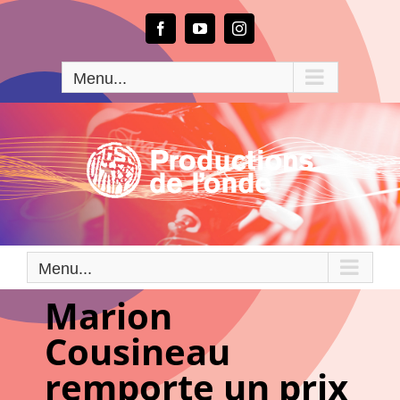
Passer
au
Facebook
YouTube
Instagram
contenu
Menu...
Menu...
Marion
Cousineau
remporte un prix