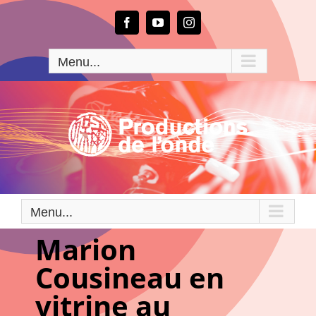
Passer
au
Facebook
YouTube
Instagram
contenu
Menu...
Menu...
Marion
Cousineau en
vitrine au