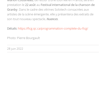
Marion Cousineau,
de retour d’une tournée en France
,
sera en
prestation le
22 août
au
Festival international de la chanson de
Granby
. Dans le cadre des vitrines Solotech consacrées aux
artistes de la scène émergente, elle y présentera des extraits de
son tout nouveau spectacle,
Nuances
.
Détails:
https://ficg.qc.ca/programmation-complete-du-ficg/
Photo: Pierre Bourgault
28 juin 2022