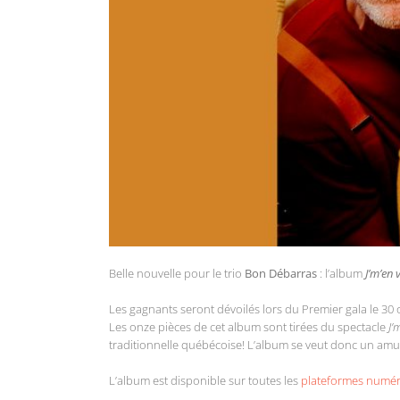
Belle nouvelle pour le trio
Bon Débarras
: l’album
J’m’en 
Les gagnants seront dévoilés lors du Premier gala le 30
Les onze pièces de cet album sont tirées du spectacle
J’
traditionnelle québécoise! L’album se veut donc un amusa
L’album est disponible sur toutes les
plateformes numé