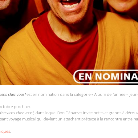
viens chez vous!
est en nomination dans la catégorie « Album de l’année – jeune
 octobre prochain.
m’en viens chez vous!,
dans lequel Bon Débarras invite petits et grands à découv
nt voyage musical qui devient un attachant prétexte à la rencontre entre l’enf
riques
.