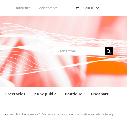
Infolettre
Mon compte
PANIER
Rechercher
:
Spectacles
Jeune public
Boutique
Ondapart
Accueil
Bon Débarras
« J’m’en viens chez vous! » en nomination au Gala de l’adisq