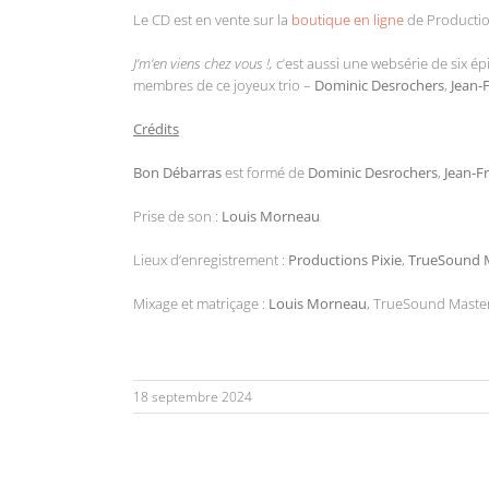
Le CD est en vente sur la
boutique en ligne
de Productio
J’m’en viens chez vous !,
c’est aussi une websérie de six ép
membres de ce joyeux trio –
Dominic Desrochers
,
Jean-
Crédits
Bon Débarras
est formé de
Dominic Desrochers
,
Jean-F
Prise de son :
Louis Morneau
Lieux d’enregistrement :
Productions Pixie
,
TrueSound 
Mixage et matriçage :
Louis Morneau
, TrueSound Maste
18 septembre 2024