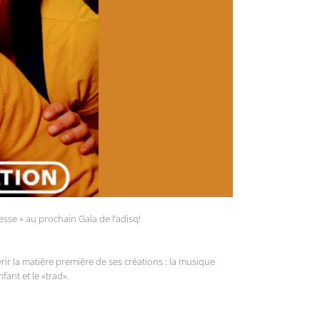
sse » au prochain Gala de l’adisq!
rir la matière première de ses créations : la musique
ant et le «trad».