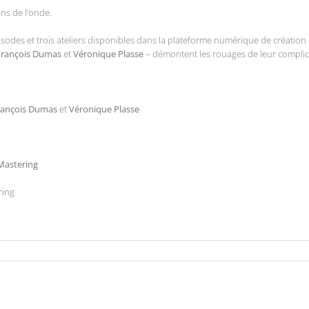
ns de l’onde.
isodes et trois ateliers disponibles dans la plateforme numérique de création 
François Dumas
et
Véronique Plasse
– démontent les rouages de leur complicit
rançois Dumas
et
Véronique Plasse
Mastering
ring