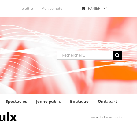
Infolettre
Mon compte
PANIER
Rechercher
:
Spectacles
Jeune public
Boutique
Ondapart
ulx
Accueil
Évènements