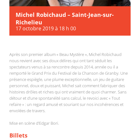
Michel Robichaud – Saint-Jean-sur-
Richelieu
17 octobre 2019 à 18 h 00
Après son premier album « Beau Mystère », Michel Robichaud
nous revient avec ses doux délires qui ont tant séduit les
spectateurs venus à sa rencontre depuis 2014, année ou il a
remporté le Grand Prix du Festival de la Chanson de Granby. Une
présence espiègle, une plume exceptionnelle, un jeu de guitare
personnel, doux et puissant, Michel sait comment fabriquer des
histoires drôles et riches qui ont vraiment de quoi charmer. Sans
détour et d’une spontanéité sans calcul, le revoici avec « Tout
refaire » : un regard amusé et souriant sur nos incohérences et
envolées de travers.
Mise en scène d’Edgar Bori.
Billets