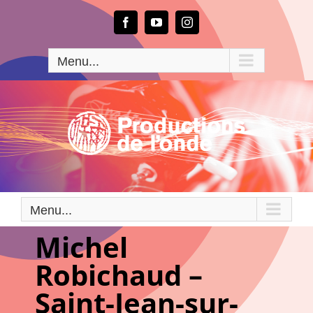
Passer
au
Facebook
YouTube
Instagram
contenu
Menu...
Menu...
Michel
Robichaud –
Saint-Jean-sur-