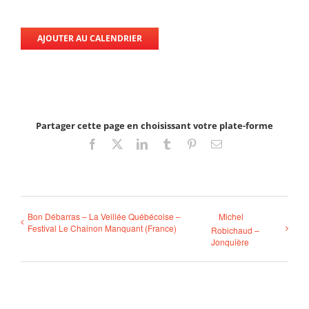
AJOUTER AU CALENDRIER
Partager cette page en choisissant votre plate-forme
Facebook
X
LinkedIn
Tumblr
Pinterest
Email
Bon Débarras – La Veillée Québécoise –
Michel
Festival Le Chainon Manquant (France)
Robichaud –
Jonquière