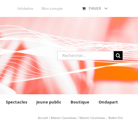
Infolettre
Mon compte
PANIER
Rechercher
:
Spectacles
Jeune public
Boutique
Ondapart
Accueil
Marion Cousineau
Marion Cousineau – Bolton-Est