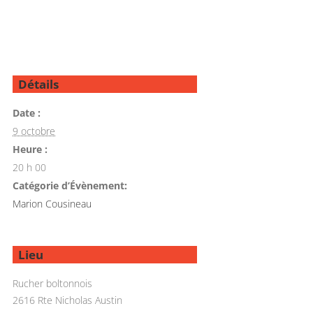
Détails
Date :
9 octobre
Heure :
20 h 00
Catégorie d’Évènement:
Marion Cousineau
Lieu
Rucher boltonnois
2616 Rte Nicholas Austin