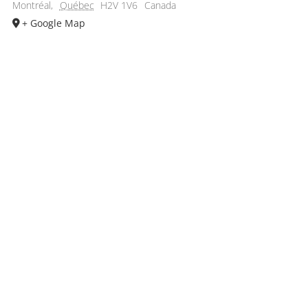
Montréal
,
Québec
H2V 1V6
Canada
+ Google Map