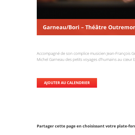
Garneau/Bori – Théâtre Outremo
Accompagné de son complice musicien Jean-François Grou
Michel Garneau des petits voyages d’humains au cœur ba
AJOUTER AU CALENDRIER
Partager cette page en choisissant votre plate-fo