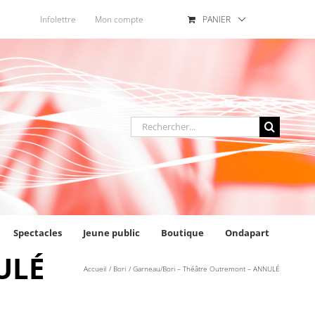
Infolettre
Mon compte
PANIER
Rechercher
:
Spectacles
Jeune public
Boutique
Ondapart
ULÉ
Accueil
Bori
Garneau/Bori – Théâtre Outremont – ANNULÉ