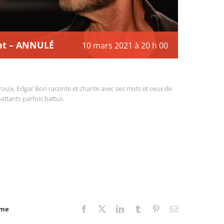
nt – ANNULÉ
10 mars 2021 à 20 h 00
lx, Edgar Bori raconte et chante avec ses mots et ceux de
ttants parfois battus.
rme
Facebook
X
LinkedIn
Tumblr
Pinterest
Email