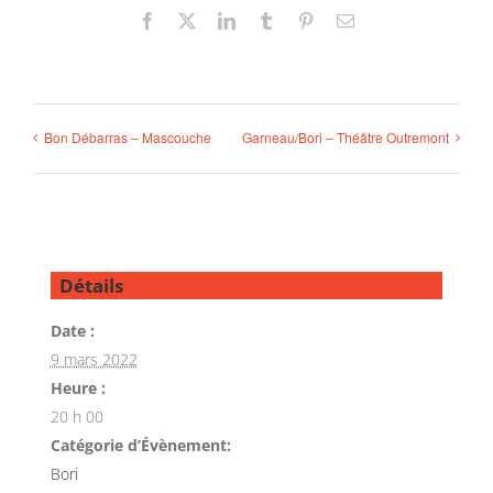
Facebook
X
LinkedIn
Tumblr
Pinterest
Email
Bon Débarras – Mascouche
Garneau/Bori – Théâtre Outremont
Détails
Date :
9 mars 2022
Heure :
20 h 00
Catégorie d’Évènement:
Bori