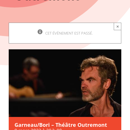
×
CET ÉVÈNEMENT EST PASSÉ.
Garneau/Bori – Théâtre Outremont