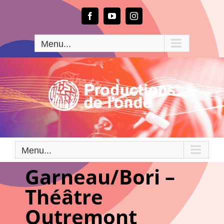
Passer
au
Facebook
YouTube
Instagram
contenu
Menu...
Menu...
Garneau/Bori –
Théâtre
Outremont