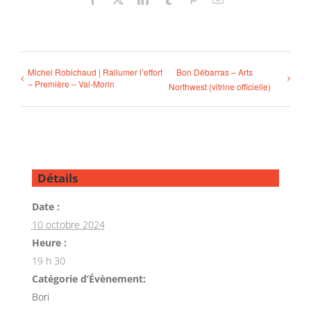
Michel Robichaud | Rallumer l’effort
Bon Débarras – Arts
– Première – Val-Morin
Northwest (vitrine officielle)
Détails
Date :
10 octobre 2024
Heure :
19 h 30
Catégorie d’Évènement:
Bori