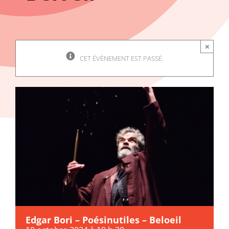
×
CET ÉVÈNEMENT EST PASSÉ.
Edgar Bori – Poésinutiles – Beloeil