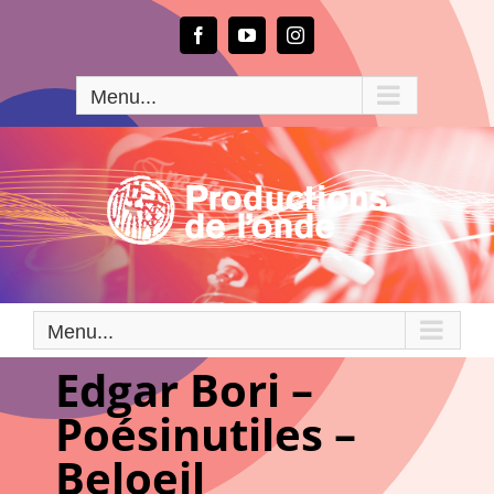
Passer
au
Facebook
YouTube
Instagram
contenu
Menu...
Menu...
Edgar Bori –
Poésinutiles –
Beloeil