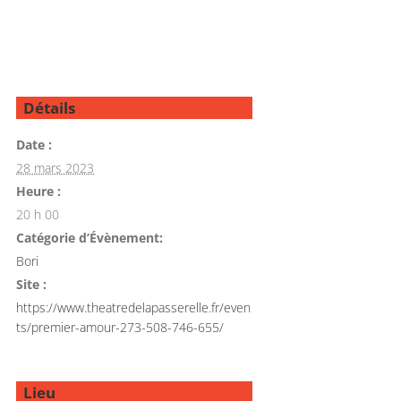
Détails
Date :
28 mars 2023
Heure :
20 h 00
Catégorie d’Évènement:
Bori
Site :
https://www.theatredelapasserelle.fr/even
ts/premier-amour-273-508-746-655/
Lieu