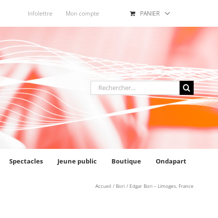
Infolettre
Mon compte
PANIER
Rechercher
:
Spectacles
Jeune public
Boutique
Ondapart
Accueil
Bori
Edgar Bori – Limoges, France