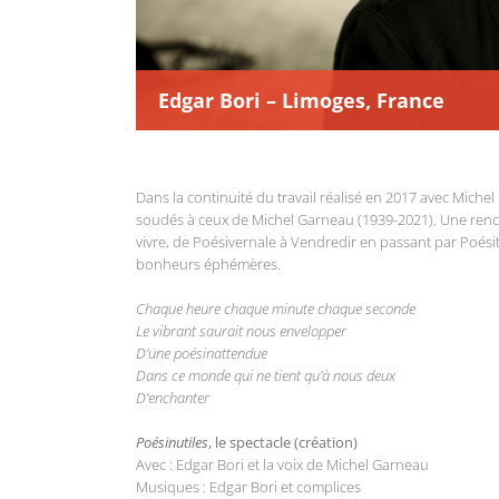
Edgar Bori – Limoges, France
Dans la continuité du travail réalisé en 2017 avec Michel
soudés à ceux de Michel Garneau (1939-2021). Une renco
vivre, de Poésivernale à Vendredir en passant par Poésiti
bonheurs éphémères.
Chaque heure chaque minute chaque seconde
Le vibrant saurait nous envelopper
D’une poésinattendue
Dans ce monde qui ne tient qu’à nous deux
D’enchanter
Poésinutiles
, le spectacle (création)
Avec : Edgar Bori et la voix de Michel Garneau
Musiques : Edgar Bori et complices