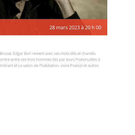
28 mars 2023 à 20 h 00
 Bruzat, Edgar Bori revient avec ses mots dits et chantés
ntre entre ces trois hommes liés par leurs Poésinutiles à
nérant et Le salon de l’habitation, voire Poésizi et autres