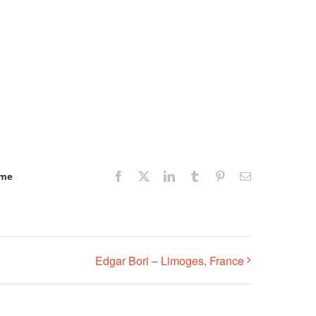
rme
Facebook
X
LinkedIn
Tumblr
Pinterest
Email
Edgar Bori – Limoges, France