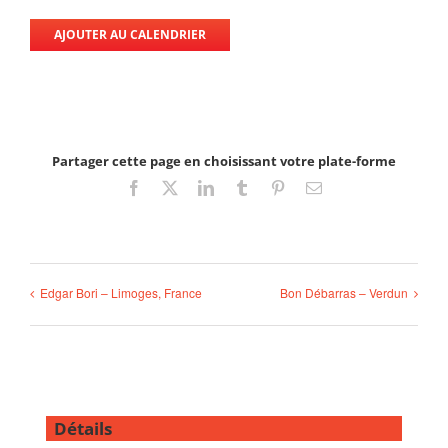
AJOUTER AU CALENDRIER
Partager cette page en choisissant votre plate-forme
Facebook
X
LinkedIn
Tumblr
Pinterest
Email
Edgar Bori – Limoges, France
Bon Débarras – Verdun
Détails