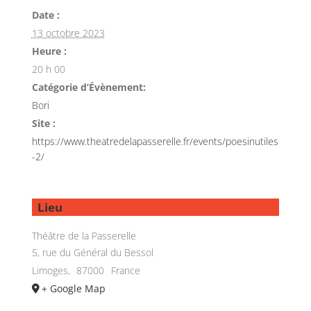
Date :
13 octobre 2023
Heure :
20 h 00
Catégorie d’Évènement:
Bori
Site :
https://www.theatredelapasserelle.fr/events/poesinutiles
-2/
Lieu
Théâtre de la Passerelle
5, rue du Général du Bessol
Limoges
,
87000
France
+ Google Map