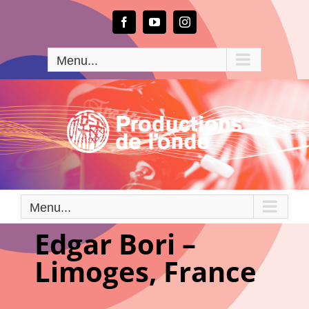
Passer
au
Facebook
YouTube
Instagram
contenu
Menu...
Menu...
Edgar Bori –
Limoges, France