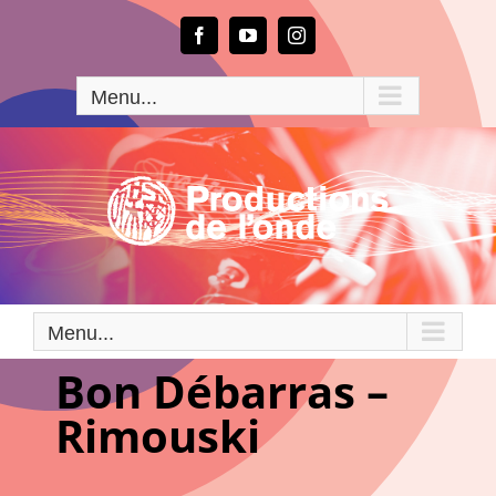
Passer
au
Facebook
YouTube
Instagram
contenu
Menu...
Menu...
Bon Débarras –
Rimouski