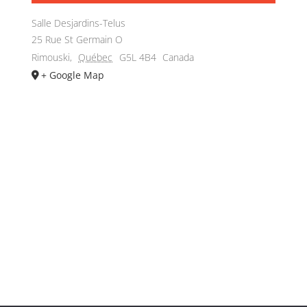
Salle Desjardins-Telus
25 Rue St Germain O
Rimouski
,
Québec
G5L 4B4
Canada
+ Google Map