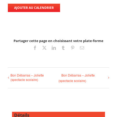
AJOUTER AU CALENDRIER
Partager cette page en choisissant votre plate-forme
Facebook
X
LinkedIn
Tumblr
Pinterest
Email
Bon Débarras – Joliette
Bon Débarras – Joliette
(spectacle scolaire)
(spectacle scolaire)
Détails