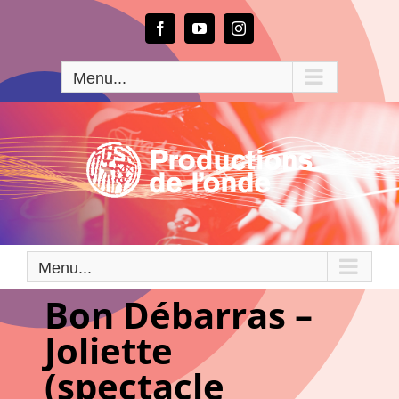
Passer
au
Facebook
YouTube
Instagram
contenu
Menu...
Menu...
Bon Débarras –
Joliette
(spectacle