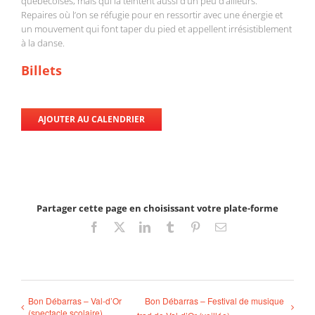
québécoises, mais qui la teintent aussi d’un peu d’ailleurs.
Repaires où l’on se réfugie pour en ressortir avec une énergie et
un mouvement qui font taper du pied et appellent irrésistiblement
à la danse.
Billets
AJOUTER AU CALENDRIER
Partager cette page en choisissant votre plate-forme
Facebook
X
LinkedIn
Tumblr
Pinterest
Email
Bon Débarras – Val-d’Or
Bon Débarras – Festival de musique
(spectacle scolaire)