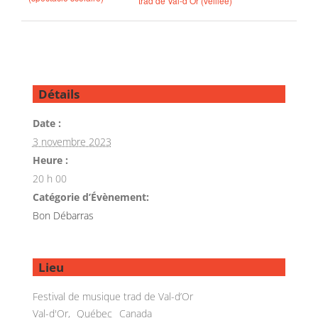
trad de Val-d’Or (veillée)
Détails
Date :
3 novembre 2023
Heure :
20 h 00
Catégorie d’Évènement:
Bon Débarras
Lieu
Festival de musique trad de Val-d’Or
Val-d'Or
,
Québec
Canada