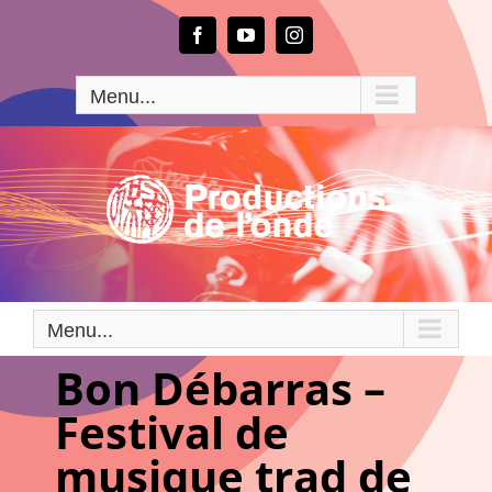
Passer
au
Facebook
YouTube
Instagram
contenu
Menu...
Menu...
Bon Débarras –
Festival de
musique trad de