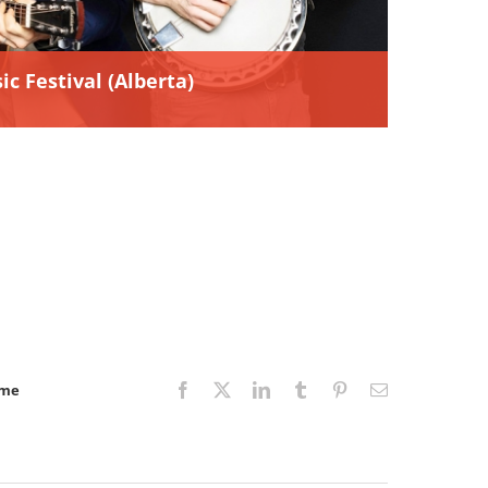
c Festival (Alberta)
rme
Facebook
X
LinkedIn
Tumblr
Pinterest
Email