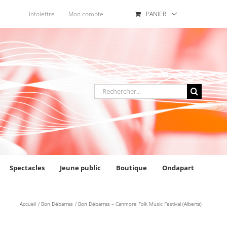
Infolettre
Mon compte
PANIER
Rechercher
:
Spectacles
Jeune public
Boutique
Ondapart
Accueil
Bon Débarras
Bon Débarras – Canmore Folk Music Festival (Alberta)