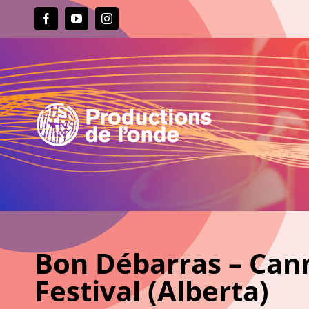
Passer
au
Facebook
YouTube
Instagram
contenu
Bon Débarras – Can
Festival (Alberta)