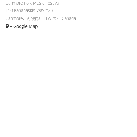
Canmore Folk Music Festival
110 Kananaskis Way #2B
Canmore
,
Alberta
T1W2X2
Canada
+ Google Map