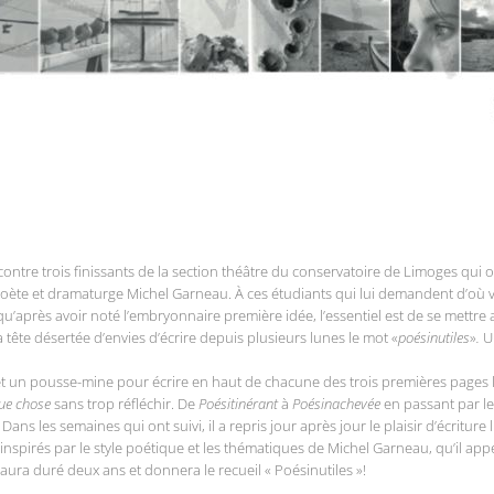
ontre trois finissants de la section théâtre du conservatoire de Limoges qui 
poète et dramaturge Michel Garneau. À ces étudiants qui lui demandent d’où vie
qu’après avoir noté l’embryonnaire première idée, l’essentiel est de se mettre 
a tête désertée d’envies d’écrire depuis plusieurs lunes le mot «
poésinutiles
»
.
Un
é et un pousse-mine pour écrire en haut de chacune des trois premières pages 
ue chose
sans trop réfléchir. De
Poésitinérant
à
Poésinachevée
en passant par l
 Dans les semaines qui ont suivi, il a repris jour après jour le plaisir d’écritur
spirés par le style poétique et les thématiques de Michel Garneau, qu’il appe
ui aura duré deux ans et donnera le recueil « Poésinutiles »!