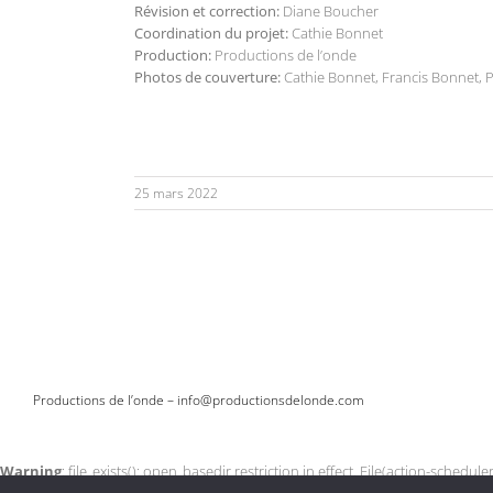
Révision et correction:
Diane Boucher
Coordination du projet:
Cathie Bonnet
Production:
Productions de l’onde
Photos de couverture:
Cathie Bonnet, Francis Bonnet, Pa
25 mars 2022
Productions de l’onde –
info@productionsdelonde.com
Warning
: file_exists(): open_basedir restriction in effect. File(action-sche