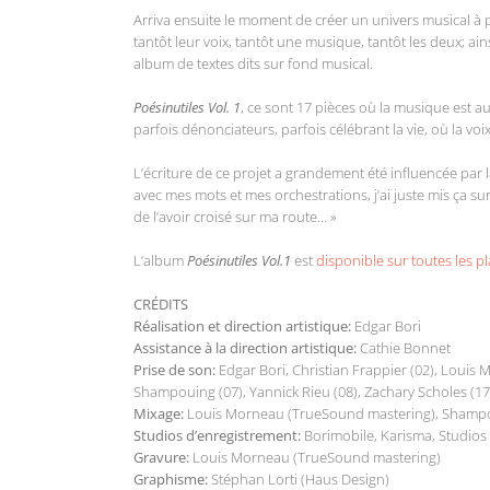
Arriva ensuite le moment de créer un univers musical à pa
tantôt leur voix, tantôt une musique, tantôt les deux; ain
album de textes dits sur fond musical.
Poésinutiles Vol. 1
, ce sont 17 pièces où la musique est au
parfois dénonciateurs, parfois célébrant la vie, où la voix
L’écriture de ce projet a grandement été influencée par 
avec mes mots et mes orchestrations, j’ai juste mis ça su
de l’avoir croisé sur ma route… »
L’album
Poésinutiles Vol.1
est
disponible sur toutes les 
CRÉDITS
Réalisation et direction artistique:
Edgar Bori
Assistance à la direction artistique:
Cathie Bonnet
Prise de son:
Edgar Bori, Christian Frappier (02), Louis 
Shampouing (07), Yannick Rieu (08), Zachary Scholes (17
Mixage:
Louis Morneau (TrueSound mastering), Shampo
Studios d’enregistrement:
Borimobile, Karisma, Studios
Gravure:
Louis Morneau (TrueSound mastering)
Graphisme:
Stéphan Lorti (Haus Design)