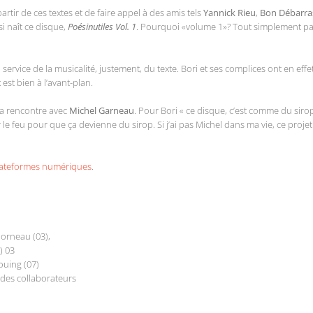
rtir de ces textes et de faire appel à des amis tels
Yannick Rieu
,
Bon Débarra
si naît ce disque,
Poésinutiles Vol. 1
. Pourquoi «volume 1»? Tout simplement par
 service de la musicalité, justement, du texte. Bori et ses complices ont en eff
 est bien à l’avant-plan.
la rencontre avec
Michel Garneau
. Pour Bori « ce disque, c’est comme du sirop 
r le feu pour que ça devienne du sirop. Si j’ai pas Michel dans ma vie, ce pro
plateformes numériques
.
Morneau (03),
) 03
uing (07)
 des collaborateurs