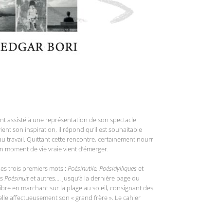
ont assisté à une représentation de son spectacle
nt son inspiration, il répond qu’il est souhaitable
au travail. Quittant cette rencontre, certainement nourri
 moment de vie vraie vient d’émerger.
les trois premiers mots :
Poésinutile, Poésidylliques
et
es
Poésinuit
et autres…. Jusqu’à la dernière page du
e libre en marchant sur la plage au soleil, consignant des
lle affectueusement son « grand frère ». Le cahier