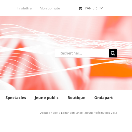
Infolettre
Mon compte
PANIER
Rechercher
:
Spectacles
Jeune public
Boutique
Ondapart
Accueil
Bori
Edgar Bori lance l’album Poésinutiles Vol.1