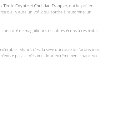
s
,
Tire le Coyote
et
Christian Frappier
, qui lui prêtent
ce qu’il y aura un
Vol. 2
qui sortira à l’automne, un
et concocté de magnifiques et sobres écrins à ces textes
d’érable : Michel, c’est la sève qui coule de l’arbre; moi,
jet n’existe pas; je m’estime donc extrêmement chanceux