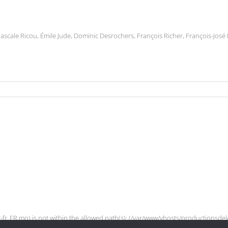
scale Ricou, Émile Jude, Dominic Desrochers, François Richer, François-José
duler-fr_FR.mo) is not within the allowed path(s): (/var/www/vhosts/productionsd