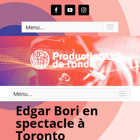
Passer
au
Facebook
YouTube
Instagram
contenu
Menu...
Menu...
Edgar Bori en
spectacle à
Toronto