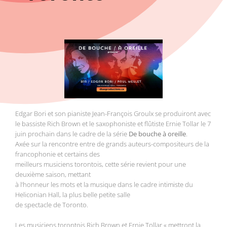
Edgar Bori et son pianiste Jean-François Groulx se produiront avec
le bassiste Rich Brown et le saxophoniste et flûtiste Ernie Tollar le 7
juin prochain dans le cadre de la série
De bouche à oreille
.
Axée sur la rencontre entre de grands auteurs-compositeurs de la
francophonie et certains des
meilleurs musiciens torontois, cette série revient pour une
deuxième saison, mettant
à l’honneur les mots et la musique dans le cadre intimiste du
Heliconian Hall, la plus belle petite salle
de spectacle de Toronto.
Les musiciens torontois Rich Brown et Ernie Tollar « mettront la